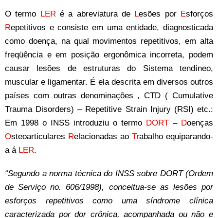
O termo
LER
é a abreviatura de
L
esões por
E
sforços
R
epetitivos e consiste em uma entidade, diagnosticada
como doença, na qual movimentos repetitivos, em alta
freqüência e em posição ergonômica incorreta, podem
causar lesões de estruturas do Sistema tendíneo,
muscular e ligamentar. É ela descrita em diversos outros
países com outras denominações , CTD ( Cumulative
Trauma Disorders) – Repetitive Strain Injury (RSI) etc.:
Em 1998 o INSS introduziu o termo
DORT
–
D
oenças
O
steoarticulares
R
elacionadas ao
T
rabalho equiparando-
a á
LER
.
“Segundo a norma técnica do INSS sobre DORT (Ordem
de Serviço no. 606/1998), conceitua-se as lesões por
esforços repetitivos como uma síndrome clínica
caracterizada por dor crônica, acompanhada ou não e